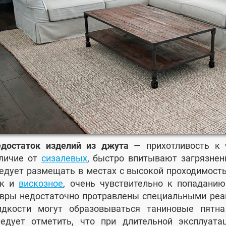
достаток изделий из джута
— прихотливость к 
личие от
сизалевых
, быстро впитывают загрязнен
едует размещать в местах с высокой проходимост
ак и
вискозное
, очень чувствительно к попаданию
вры недостаточно протравлены специальными реаг
дкости могут образовываться таниновые пятн
едует отметить, что при длительной эксплуата