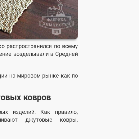
око распространился по всему
тение возделывали в Средней
ии на мировом рынке как по
товых ковров
вых изделий. Как правило,
ливают джутовые ковры,