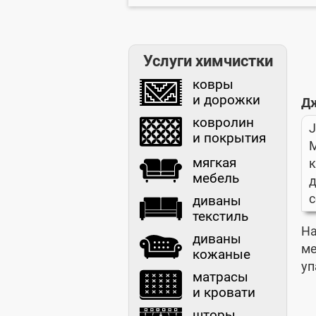
Услуги химчистки
ковры
и дорожки
Д
ковролин
и покрытия
мягкая
к
мебель
д
с
диваны
текстиль
На
диваны
ме
кожаные
уп
матрасы
и кровати
шторы