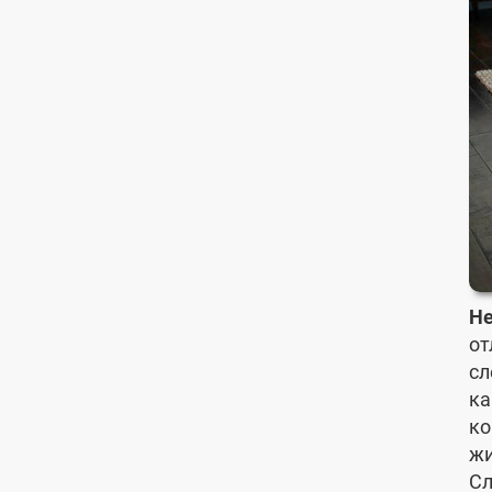
Не
от
сл
к
ко
жи
Сл