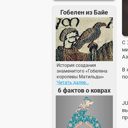
Гобелен из Байе
С 
ми
Аз
История создания
В 
знаменитого «Гобелена
по
королевы Матильды»
Читать далее…
6 фактов о коврах
JU
в
пр