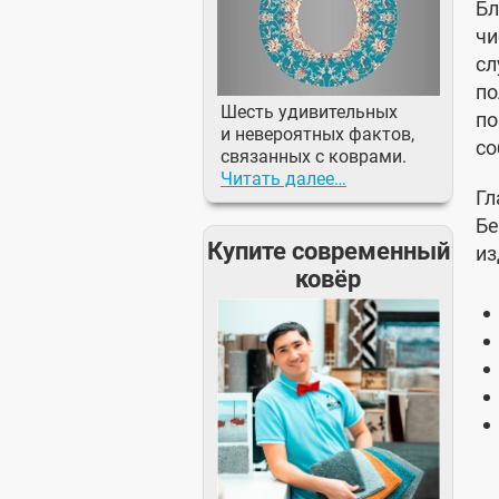
Бл
чи
с
п
Шесть удивительных
по
и невероятных фактов,
со
связанных с коврами.
Читать далее…
Г
Бе
Купите современный
из
ковёр