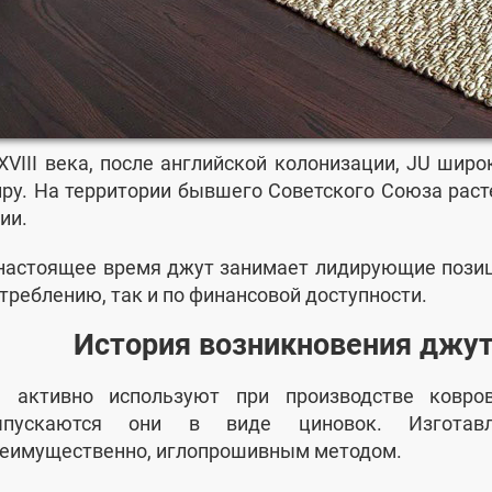
XVIII века, после английской колонизации, JU шир
ру. На территории бывшего Советского Союза рас
ии.
настоящее время джут занимает лидирующие позиц
треблению, так и по финансовой доступности.
История возникновения джу
 активно используют при производстве ковро
ыпускаются они в виде циновок. Изготав
еимущественно, иглопрошивным методом.