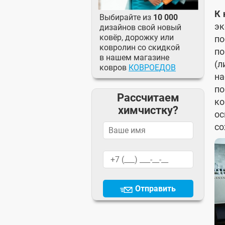
К 
Выбирайте из
10 000
эк
дизайнов свой новый
ковёр, дорожку или
по
ковролин со скидкой
по
в нашем магазине
(л
ковров
КОВРОЕДОВ
на
п
Рассчитаем
ко
химчистку?
ос
со
Отправить