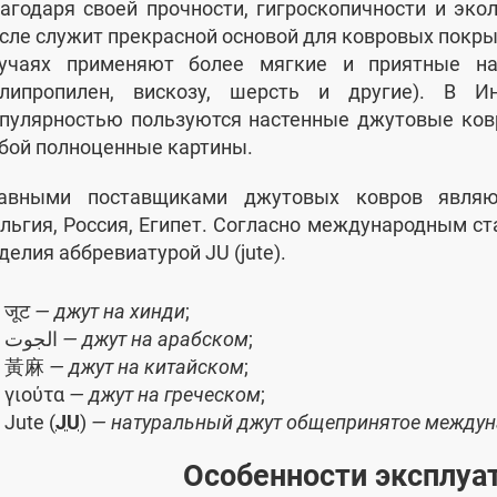
агодаря своей прочности, гигроскопичности и эко
сле служит прекрасной основой для ковровых покрыт
лучаях применяют более мягкие и приятные на
олипропилен, вискозу, шерсть и другие). В 
пулярностью пользуются настенные джутовые ков
бой полноценные картины.
лавными поставщиками джутовых ковров являют
льгия, Россия, Египет. Согласно международным с
делия аббревиатурой JU (jute).
जूट
— джут на хинди
;
الجوت
— джут на арабском
;
黃麻
— джут на китайском
;
γιούτα
— джут на греческом
;
Jute (
JU
)
— натуральный джут общепринятое междун
Особенности эксплуа