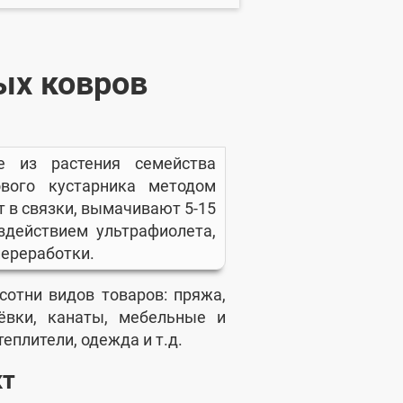
ых ковров
е из растения семейства
вого кустарника методом
т в связки, вымачивают 5-15
здействием ультрафиолета,
переработки.
сотни видов товаров: пряжа,
ёвки, канаты, мебельные и
теплители, одежда и т.д.
кт