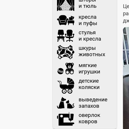
и тюль
Це
ра
кресла
дж
и пуфы
стулья
и кресла
шкуры
животных
мягкие
игрушки
детские
коляски
выведение
запахов
оверлок
ковров