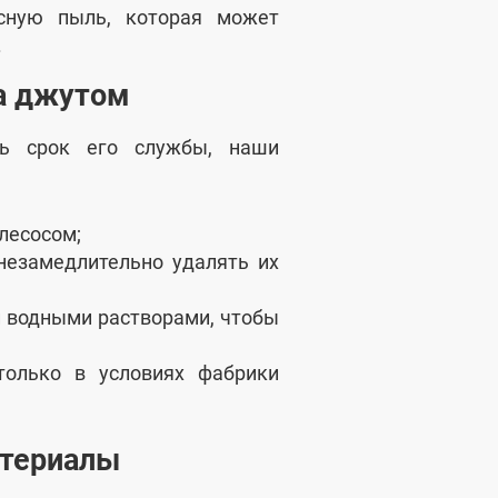
есную пыль, которая может
.
за джутом
ть срок его службы, наши
лесосом;
незамедлительно удалять их
и водными растворами, чтобы
только в условиях фабрики
атериалы