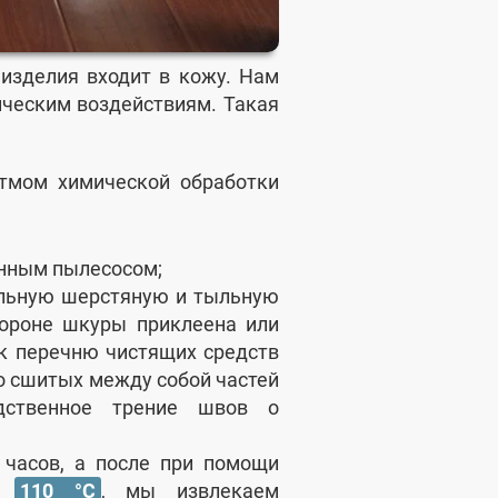
 изделия входит в кожу. Нам
ическим воздействиям. Такая
тмом химической обработки
енным пылесосом;
альную шерстяную и тыльную
тороне шкуры приклеена или
к перечню чистящих средств
о сшитых между собой частей
дственное трение швов о
 часов, а после при помощи
ре
110 °C
, мы извлекаем