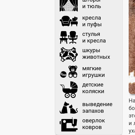
и тюль
кресла
и пуфы
стулья
и кресла
шкуры
животных
мягкие
игрушки
детские
коляски
Н
выведение
бо
запахов
эт
оверлок
и 
ковров
ух