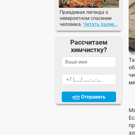
Правдивая легенда о
невероятном спасении
человека.
Читать далее…
Рассчитаем
химчистку?
Та
об
чи
мя
Отправить
Мы
Ес
пр
эл