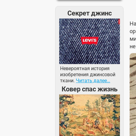
Секрет джинс
На
ор
ми
не
Невероятная история
изобретения джинсовой
ткани.
Читать далее…
Ковер спас жизнь