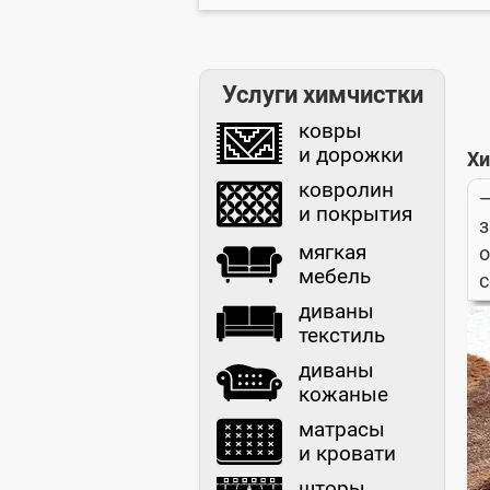
Услуги химчистки
ковры
и дорожки
Хи
ковролин
—
и покрытия
мягкая
мебель
с
диваны
текстиль
диваны
кожаные
матрасы
и кровати
шторы