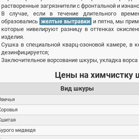
растворенные загрязнители с фронтальной и изнано
В случае, если в течение длительного време
образовались
желтые вытравки
и пятна, мы прим
которые нивелируют разницу в оттенках окислен
изделия.
Сушка в специальной кварц-озоновой камере, в к
дезинфицируется;
Заключительное ворсование шкуры, укладка ворса
Цены на химчистку 
Вид шкуры
Овечья
Коровья
Сшитая
Бурого медведя