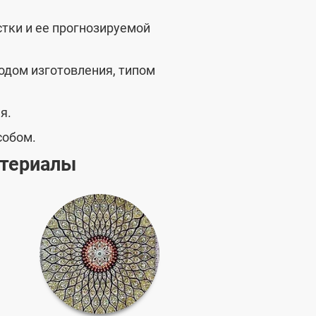
тки и ее прогнозируемой
одом изготовления, типом
я.
собом.
атериалы