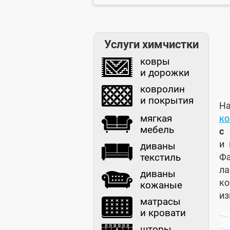
Услуги химчистки
ковры
и дорожки
ковролин
и покрытия
На
мягкая
ко
мебель
с
и 
диваны
Ф
текстиль
ла
диваны
к
кожаные
из
матрасы
и кровати
шторы