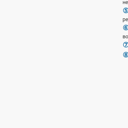
не
ре
во