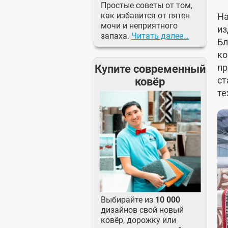
Простые советы от том,
как избавится от пятен
На
мочи и неприятного
из
запаха.
Читать далее…
Бл
ко
пр
Купите современный
ст
ковёр
те
Выбирайте из
10 000
дизайнов свой новый
ковёр, дорожку или