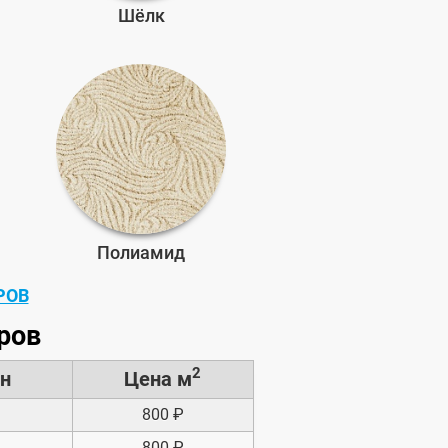
Шёлк
Полиамид
РОВ
ров
2
он
Цена м
800 ₽
800 ₽