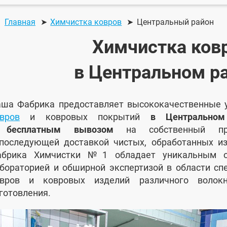
Главная
Химчистка ковров
Центральный район
Химчистка ков
в Центральном р
ша Фабрика предоставляет высококачественные 
вров
и ковровых покрытий
в Центральном
 бесплатным вывозом
на собственный про
последующей доставкой чистых, обработанных из
абрика Химчистки №1 обладает уникальным об
бораторией и обширной экспертизой в области сп
овров и ковровых изделий различного волок
готовления.