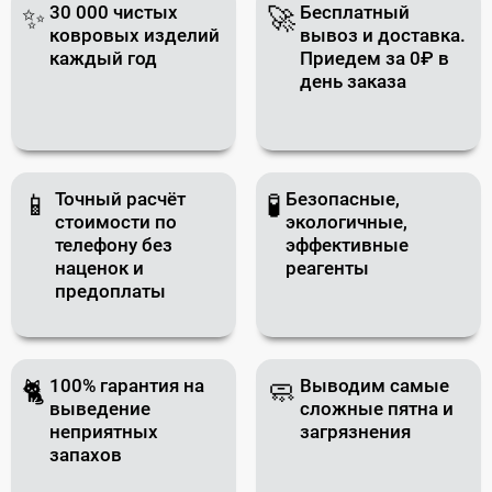
30 000 чистых
Бесплатный
✨
🚀
ковровых изделий
вывоз и доставка.
каждый год
Приедем за 0₽ в
день заказа
Точный расчёт
Безопасные,
📱
🧪
стоимости по
экологичные,
телефону без
эффективные
наценок и
реагенты
предоплаты
100% гарантия на
Выводим самые
🐈
🧼
выведение
сложные пятна и
неприятных
загрязнения
запахов