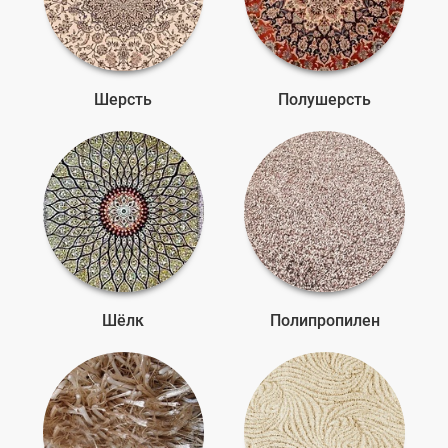
Шерсть
Полушерсть
Шёлк
Полипропилен