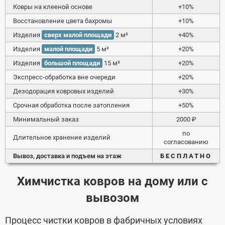
Ковры на клееной основе
+10%
Восстановление цвета бахромы
+10%
Изделия
сверх малой площади
2 м²
+40%
Изделия
малой площади
5 м²
+20%
Изделия
большой площади
15 м²
+20%
Экспресс-обработка вне очереди
+20%
Дезодорация ковровых изделий
+30%
Срочная обработка после затопления
+50%
Минимальный заказ
2000 ₽
по
Длительное хранение изделий
согласованию
Вывоз, доставка и подъем на этаж
БЕСПЛАТНО
Химчистка ковров на дому или с
вывозом
Процесс чистки ковров в фабричных условиях