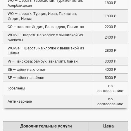
WO — шерсть: Узбекистан, Туркменистан,
1800 ₽
Азербайджан
WO — шерсть: Турция, Иран, Пакистан,
1800 ₽
Индия, Непал
СO — хлопок: Индия, Бангладеш, Пакистан
2200 ₽
WO/Vi — шерсть на хлопке с вышивкой из
2400 ₽
вискозы
WO/Se — шерсть на хлопке с вышивкой из
2800 ₽
шёлка
Vi — вискоза: бамбук, эвкалипт, банан
3000 ₽
SE — шёлк на хлопке
4000 ₽
SE — шёлк на шёлке
5000 ₽
по
Гобелены
согласованию
по
Антикварные
согласованию
Дополнительные услуги
Цена