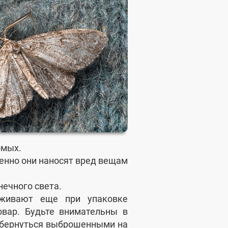
омых.
менно они наносят вред вещам
нечного света.
уживают еще при упаковке
вар. Будьте внимательны в
 обернуться выброшенными на